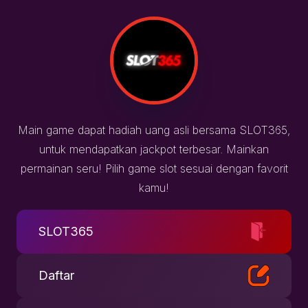
Main game dapat hadiah uang asli bersama SLOT365,
untuk mendapatkan jackpot terbesar. Mainkan
permainan seru! Pilih game slot sesuai dengan favorit
kamu!
SLOT365
Daftar